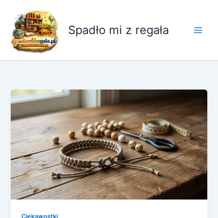
Przejdź
do
Spadło mi z regała
treści
Ciekawostki