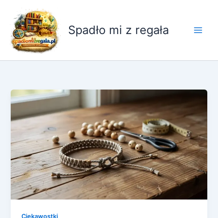
Przejdź
do
Spadło mi z regała
treści
Ciekawostki