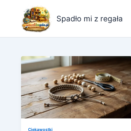
Przejdź
do
Spadło mi z regała
treści
Ciekawostki