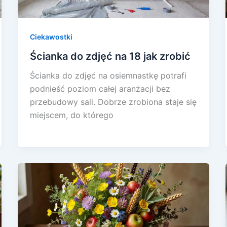
Ciekawostki
Ścianka do zdjęć na 18 jak zrobić
Ścianka do zdjęć na osiemnastkę potrafi
podnieść poziom całej aranżacji bez
przebudowy sali. Dobrze zrobiona staje się
miejscem, do którego